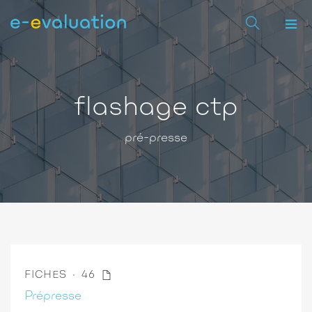
flashage ctp
pré-presse
FICHES
46
Prépresse